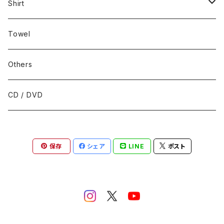
Shirt
T-shirt
Towel
Long sleeve
Others
hoodie
CD / DVD
保存
シェア
LINE
ポスト