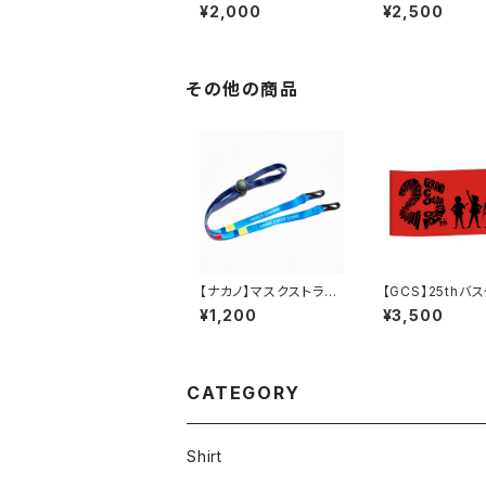
とピアノとトロンボー
ター”
¥2,000
¥2,500
ン”
その他の商品
【ナカノ】マスクストラッ
【GCS】25thバ
プ
¥1,200
¥3,500
CATEGORY
Shirt