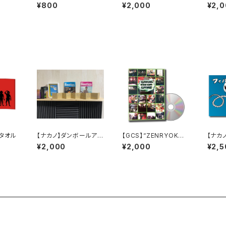
のひら”
TOHOKU” DVD
HANK
¥800
¥2,000
¥2,
TING
スタオル
【ナカノ】ダンボールアー
【GCS】“ZENRYOKU
【ナカノ
ト
TOHOKU” DVD
ター”
¥2,000
¥2,000
¥2,5