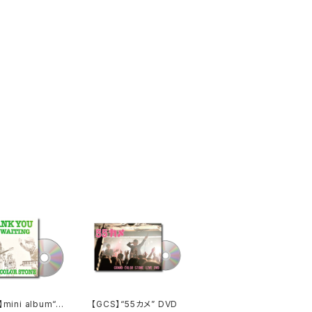
】mini album“T
【GCS】“55カメ” DVD