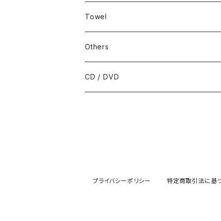
T-shirt
Towel
Long sleeve
Others
hoodie
CD / DVD
プライバシーポリシー
特定商取引法に基