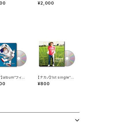
 YOU FOR WAI
000
¥2,000
”
】album“フィル
【ナカノ】1st single“て
のひら”
00
¥800