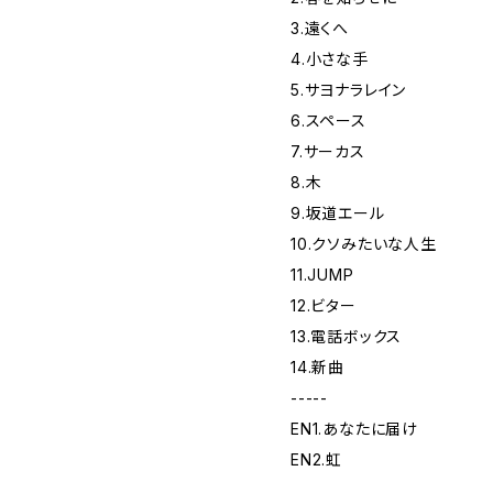
3.遠くへ
4.小さな手
5.サヨナラレイン
6.スペース
7.サーカス
8.木
9.坂道エール
10.クソみたいな人生
11.JUMP
12.ビター
13.電話ボックス
14.新曲
-----
EN1.あなたに届け
EN2.虹