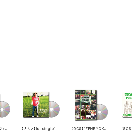
“フィル
【ナカノ】1st single“て
【GCS】“ZENRYOKU
【GCS